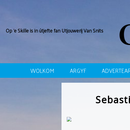
Op ’e Skille is in útjefte fan Utjouwerij Van Snits
WOLKOM
ARGYF
ADVERTEAR
Sebast