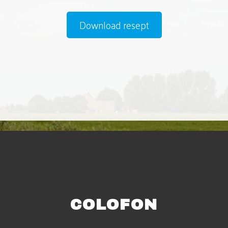
Download resept
COLOFON