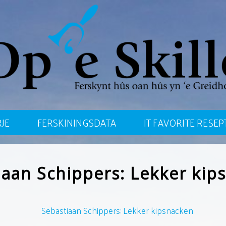
JE
FERSKININGSDATA
IT FAVORITE RESEP
iaan Schippers: Lekker kip