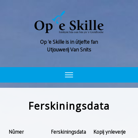
Op ’e Skille is in útjefte fan
Utjouwerij Van Snits
WOLKOM
Ferskiningsdata
ARGYF
ADVERTEARJE
Nûmer
Ferskining
sdata
Kopij ynleverje
FERSKININGSDATA