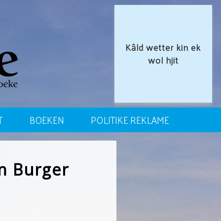
Kâld wetter kin ek
wol hjit
T
BOEKEN
POLITIKE REKLAME
n Burger