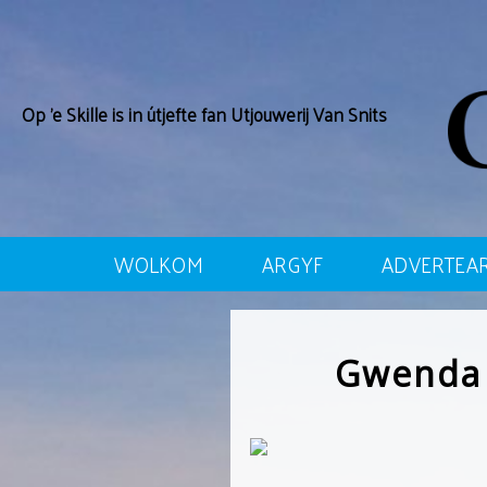
Op ’e Skille is in útjefte fan Utjouwerij Van Snits
WOLKOM
ARGYF
ADVERTEAR
Gwenda 