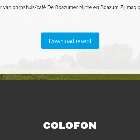
r van dorpshuis/café De Boazumer Mjitte en Boazum. Zij mag
Download resept
COLOFON