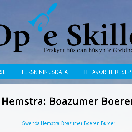
JE
FERSKININGSDATA
IT FAVORITE RESEP
Hemstra: Boazumer Boere