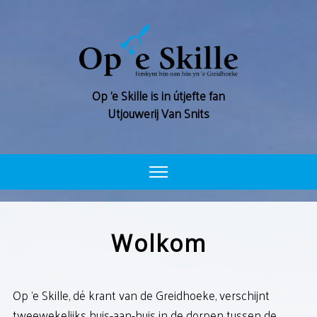
Op ’e Skille is in útjefte fan
Utjouwerij Van Snits
WOLKOM
Wolkom
ARGYF
ADVERTEARJE
Op 'e Skille, dé krant van de Greidhoeke, verschijnt
FERSKININGSDATA
tweewekelijks huis-aan-huis in de dorpen tussen de