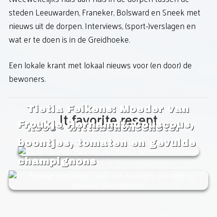
steden Leeuwarden, Franeker, Bolsward en Sneek met
IT FAVORITE RESEPT
nieuws uit de dorpen. Interviews, (sport-)verslagen en
wat er te doen is in de Greidhoeke.
BOEKEN
Een lokale krant met lokaal nieuws voor (en door) de
POLITIKE REKLAME
bewoners.
Tietia Feikens: Moeder van
It favorite resept
Froukje Hernamdt: Couscous,
Roos - wittebonenschotel
boontjes, tomaten en gevulde
champignons