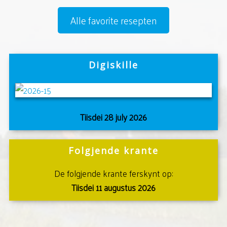
Alle favorite resepten
Digiskille
Tiisdei 28 july 2026
Folgjende krante
De folgjende krante ferskynt op:
Tiisdei 11 augustus 2026